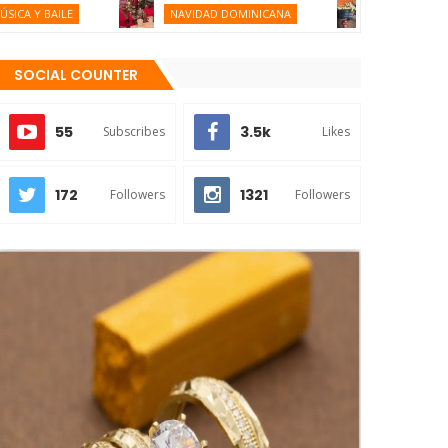
 BAILE
NAVIDAD DOMINICANA
EXPRESIONES ORA
SOCIAL COUNTER
55
3.5k
Subscribes
Likes
172
1321
Followers
Followers