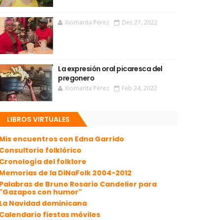
Xiomarita Pérez
Dec 27, 2022
La expresión oral picaresca del
pregonero
Xiomarita Pérez
Feb 24, 2022
LIBROS VIRTUALES
Mis encuentros con Edna Garrido
Consultorio folklórico
Cronología del folklore
Memorias de la DiNaFolk 2004-2012
Palabras de Bruno Rosario Candelier para
"Gazapos con humor"
La Navidad dominicana
Calendario fiestas móviles