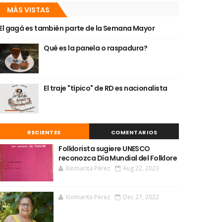
MÁS VISTAS
El gagá es también parte de la Semana Mayor
Qué es la panela o raspadura?
El traje "típico" de RD es nacionalista
RECIENTES
COMENTARIOS
Folklorista sugiere UNESCO
reconozca Día Mundial del Folklore
Xiomarita Pérez
Aug 22, 2023
Xiomarita Pérez
Dec 27, 2022