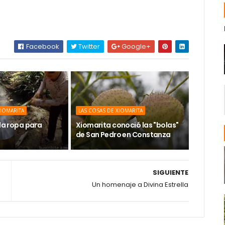
Facebook
Twitter
Google+
XIOMARITA
LAS COSAS DE XIOMARITA
 la ropa para
Xiomarita conoció las "bolas"
de San Pedro en Constanza
SIGUIENTE
Un homenaje a Divina Estrella