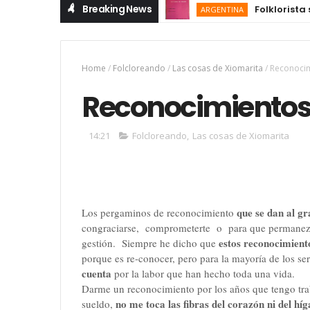
Breaking News
Folklorista sugi
ARGENTINA
Home
/
Folcloreando
/
Las cosas de Xiomarita
/
Reconocim
Reconocimientos 
14:21
Folcloreando
,
Las cosas de Xiomarita
que se dan al gr
Los pergaminos de reconocimiento
congraciarse, comprometerte o para que permanezca
estos reconocimient
gestión. Siempre he dicho que
porque es re-conocer, pero para la mayoría de los 
cuenta
por la labor que han hecho toda una vida.
Darme un reconocimiento por los años que tengo trab
no me toca las fibras del corazón ni del hí
sueldo,