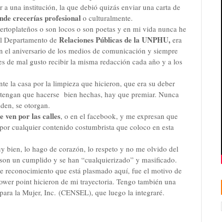
 una institución, la que debió quizás enviar una carta de
onde crecerías profesional
o culturalmente.
ertoplateños o son locos o son poetas y en mi vida nunca he
Relaciones Públicas de la UNPHU,
el Departamento de
era
 en el aniversario de los medios de comunicación y siempre
s de mal gusto recibir la misma redacción cada año y a los
te la casa por la limpieza que hicieron, que era su deber
s tengan que hacerse bien hechas, hay que premiar. Nunca
iden, se otorgan.
 ven por las calles
, o en el facebook, y me expresan que
por cualquier contenido costumbrista que coloco en esta
y bien, lo hago de corazón, lo respeto y no me olvido del
 son un cumplido y se han “cualquierizado” y masificado.
e reconocimiento que está plasmado aquí, fue el motivo de
ower point hicieron de mi trayectoria. Tengo también una
para la Mujer, Inc.
(CENSEL)
, que luego la integraré.