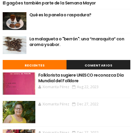
El gagá es también parte de la Semana Mayor
Qué es la panela o raspadura?
La malagueta o "berrón": una “maraquita” con
aroma y sabor.
RECIENTES
COMENTARIOS
Folklorista sugiere UNESCO reconozca Día
Mundial del Folklore
Xiomarita Pérez
Aug 22, 2023
Xiomarita Pérez
Dec 27, 2022
Xiomarita Pérez
Dec 27, 2022