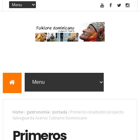
Home
/
gastronomía
/
portada
/
Primeros resultados proyecto
Salvaguarda Acervo Culinario Dominicano
Primeros