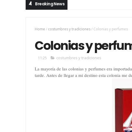
Breaking News
Home
/
costumbres y tradiciones
/
Colonias y perfumes
Colonias y perfu
11:25
costumbres y tradiciones
La mayoría de las colonias y perfumes era importada
tarde. Antes de llegar a mi destino esta colonia me d