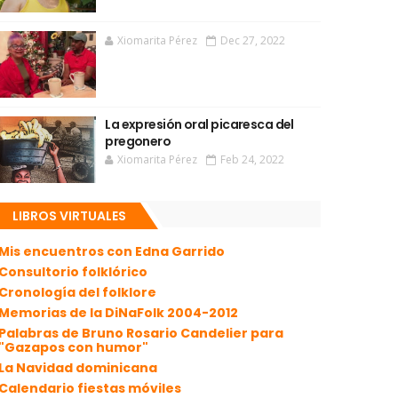
Xiomarita Pérez
Dec 27, 2022
La expresión oral picaresca del
pregonero
Xiomarita Pérez
Feb 24, 2022
LIBROS VIRTUALES
Mis encuentros con Edna Garrido
Consultorio folklórico
Cronología del folklore
Memorias de la DiNaFolk 2004-2012
Palabras de Bruno Rosario Candelier para
"Gazapos con humor"
La Navidad dominicana
Calendario fiestas móviles