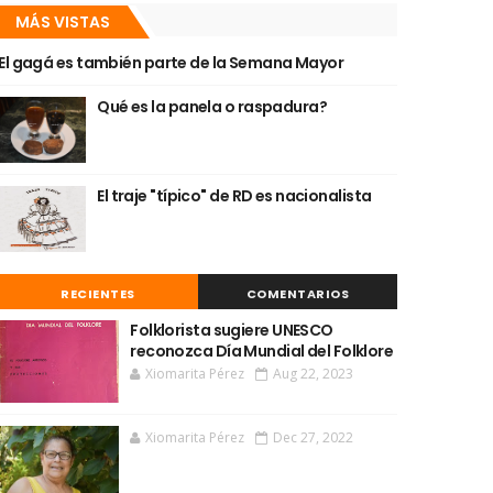
MÁS VISTAS
El gagá es también parte de la Semana Mayor
Qué es la panela o raspadura?
El traje "típico" de RD es nacionalista
RECIENTES
COMENTARIOS
Folklorista sugiere UNESCO
reconozca Día Mundial del Folklore
Xiomarita Pérez
Aug 22, 2023
Xiomarita Pérez
Dec 27, 2022