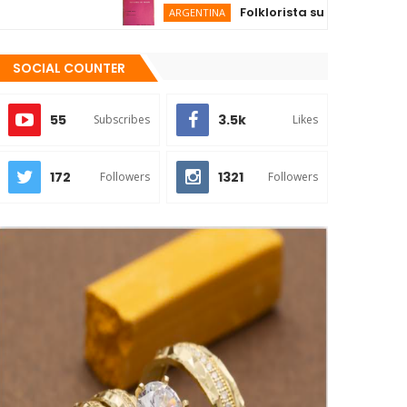
Folklorista sugiere UNESCO reco
ARGENTINA
SOCIAL COUNTER
55
3.5k
Subscribes
Likes
172
1321
Followers
Followers