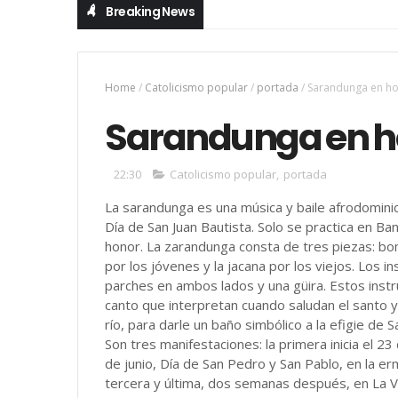
Breaking News
Home
/
Catolicismo popular
/
portada
/
Sarandunga en ho
Sarandunga en h
22:30
Catolicismo popular
,
portada
La sarandunga es una música y baile afrodomini
Día de San Juan Bautista. Solo se practica en Ban
honor. La zarandunga consta de tres piezas: bo
por los jóvenes y la jacana por los viejos. Los 
parches en ambos lados y una güira. Estos instr
canto que interpretan cuando saludan el santo y
río, para darle un baño simbólico a la efigie de S
Son tres manifestaciones: la primera inicia el 23
de junio, Día de San Pedro y San Pablo, en la er
tercera y última, dos semanas después, en La V