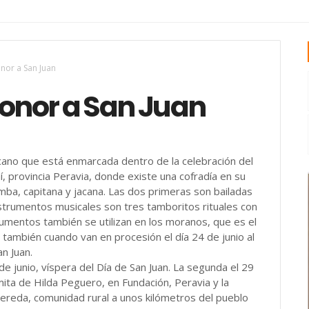
nor a San Juan
onor a San Juan
cano que está enmarcada dentro de la celebración del
í, provincia Peravia, donde existe una cofradía en su
mba, capitana y jacana. Las dos primeras son bailadas
instrumentos musicales son tres tamboritos rituales con
umentos también se utilizan en los moranos, que es el
 también cuando van en procesión el día 24 de junio al
an Juan.
 de junio, víspera del Día de San Juan. La segunda el 29
mita de Hilda Peguero, en Fundación, Peravia y la
ereda, comunidad rural a unos kilómetros del pueblo