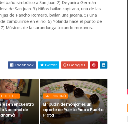
 del baño simbólico a San Juan 2) Deyanira Germán
era de San Juan. 3) Niños bailan capitana, una de las
 hijas de Pancho Romero, bailan una jacana. 5) Una
 de zambullirse en el río. 6) Yolanda hace el punto de
ío. 7) Músicos de la sarandunga tocando moranos.
Facebook
Twitter
Google+
EL FOLKLORE
GASTRONOMÍA
érez en encuentro
El “pudín de monja” es un
ela Nacional de
aporte de Puerto Rico a Puerto
 Panamá
Plata